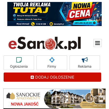
Ogłoszenia
Firmy
Reklama
DODAJ OGŁOSZENIE