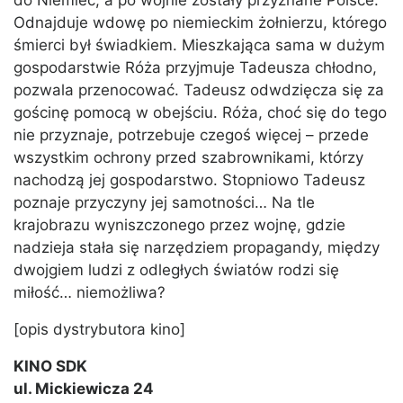
do Niemiec, a po wojnie zostały przyznane Polsce.
Odnajduje wdowę po niemieckim żołnierzu, którego
śmierci był świadkiem. Mieszkająca sama w dużym
gospodarstwie Róża przyjmuje Tadeusza chłodno,
pozwala przenocować. Tadeusz odwdzięcza się za
gościnę pomocą w obejściu. Róża, choć się do tego
nie przyznaje, potrzebuje czegoś więcej – przede
wszystkim ochrony przed szabrownikami, którzy
nachodzą jej gospodarstwo. Stopniowo Tadeusz
poznaje przyczyny jej samotności… Na tle
krajobrazu wyniszczonego przez wojnę, gdzie
nadzieja stała się narzędziem propagandy, między
dwojgiem ludzi z odległych światów rodzi się
miłość… niemożliwa?
[opis dystrybutora kino]
KINO SDK
ul. Mickiewicza 24