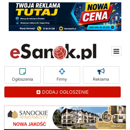
Ogłoszenia
Firmy
Reklama
DODAJ OGŁOSZENIE