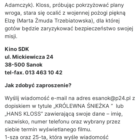
Adamczyk). Kloss, próbując pokrzyżować plany
wroga, stara się ocalić z wojennej pożogi piękną
Elzę (Marta Żmuda Trzebiatowska), dla której
gotów będzie zaryzykować bezpieczeństwo swojej
misji.
Kino SDK
ul. Mickiewicza 24
38-500 Sanok
tel-fax. 013 463 10 42
Jak zdobyć zaproszenie?
Wyślij wiadomość e-mail na adres esanok@p24.pl z
dopiskiem w tytule „KRÓLEWNA ŚNIEŻKA ” lub
„HANS KLOSS” zawierającą swoje dane – imię,
nazwisko, numer telefonu oraz wybrany przez
siebie termin wyświetlanego filmu.
1-sza oraz 25-ta, która wyśle wiadomość