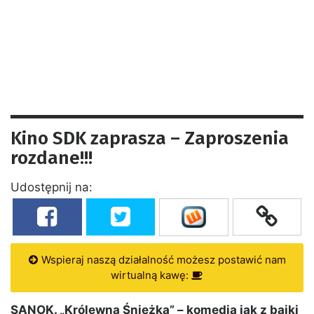
Kino SDK zaprasza – Zaproszenia
rozdane!!!
Udostępnij na:
Wspieraj naszą działalność możesz postawić nam
wirtualną kawę:
SANOK. „Królewna Śnieżka” – komedia jak z bajki