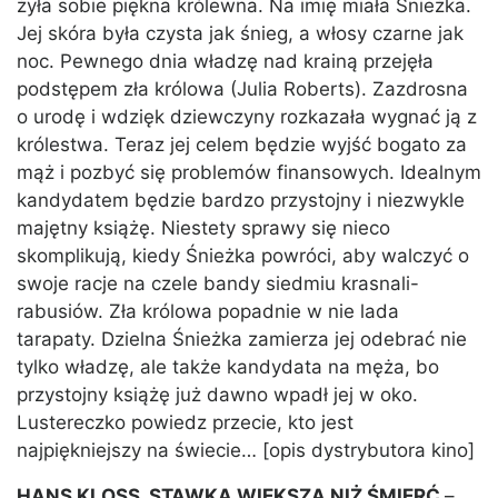
żyła sobie piękna królewna. Na imię miała Śnieżka.
Jej skóra była czysta jak śnieg, a włosy czarne jak
noc. Pewnego dnia władzę nad krainą przejęła
podstępem zła królowa (Julia Roberts). Zazdrosna
o urodę i wdzięk dziewczyny rozkazała wygnać ją z
królestwa. Teraz jej celem będzie wyjść bogato za
mąż i pozbyć się problemów finansowych. Idealnym
kandydatem będzie bardzo przystojny i niezwykle
majętny książę. Niestety sprawy się nieco
skomplikują, kiedy Śnieżka powróci, aby walczyć o
swoje racje na czele bandy siedmiu krasnali-
rabusiów. Zła królowa popadnie w nie lada
tarapaty. Dzielna Śnieżka zamierza jej odebrać nie
tylko władzę, ale także kandydata na męża, bo
przystojny książę już dawno wpadł jej w oko.
Lustereczko powiedz przecie, kto jest
najpiękniejszy na świecie… [opis dystrybutora kino]
HANS KLOSS, STAWKA WIĘKSZA NIŻ ŚMIERĆ
–