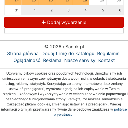
24
25
26
27
28
29
30
31
1
2
3
4
5
6
Dodaj wydarzenie
© 2026 eSanok.pl
Strona główna
Dodaj firmę do katalogu
Regulamin
Oglądalność
Reklama
Nasze serwisy
Kontakt
Używamy plików cookies oraz podobnych technologii. Umożliwiamy ich
umieszczanie naszym zewnętrznym dostawcom m.in. w celach: świadczenia
usług, reklamy, statystyk. Korzystając ze strony internetowej, bez zmiany
ustawień przeglądarki, wyrażasz zgodę na ich zapisywanie w Twoim
urządzeniu końcowym i wykorzystywanie w celach zapewnienia poprawnego i
bezpiecznego funkcjonowania strony. Pamiętaj, że możesz samodzielnie
zarządzać plikami cookies, zmieniając ustawienia przeglądarki. Więcej
informacji o tym jak przetwarzamy Twoje dane osobowe znajdziesz w
polityce
prywatności.