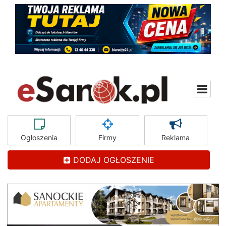
Ogłoszenia
Firmy
Reklama
DODAJ OGŁOSZENIE