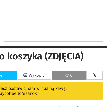
do koszyka (ZDJĘCIA)
ze
Wykop.pl
0
żesz postawić nam wirtualną kawę.
uycoffee.to/esanok