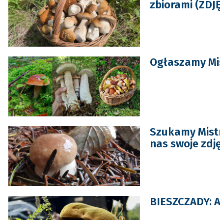
zbiorami (ZDJ
Ogłaszamy Mis
Szukamy Mistr
nas swoje zdj
BIESZCZADY: A