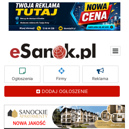
Ogłoszenia
Firmy
Reklama
DODAJ OGŁOSZENIE