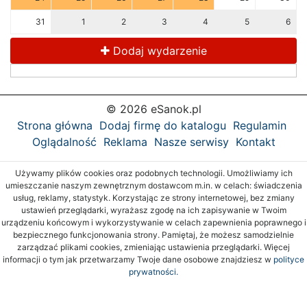
31
1
2
3
4
5
6
Dodaj wydarzenie
© 2026 eSanok.pl
Strona główna
Dodaj firmę do katalogu
Regulamin
Oglądalność
Reklama
Nasze serwisy
Kontakt
Używamy plików cookies oraz podobnych technologii. Umożliwiamy ich
umieszczanie naszym zewnętrznym dostawcom m.in. w celach: świadczenia
usług, reklamy, statystyk. Korzystając ze strony internetowej, bez zmiany
ustawień przeglądarki, wyrażasz zgodę na ich zapisywanie w Twoim
urządzeniu końcowym i wykorzystywanie w celach zapewnienia poprawnego i
bezpiecznego funkcjonowania strony. Pamiętaj, że możesz samodzielnie
zarządzać plikami cookies, zmieniając ustawienia przeglądarki. Więcej
informacji o tym jak przetwarzamy Twoje dane osobowe znajdziesz w
polityce
prywatności.