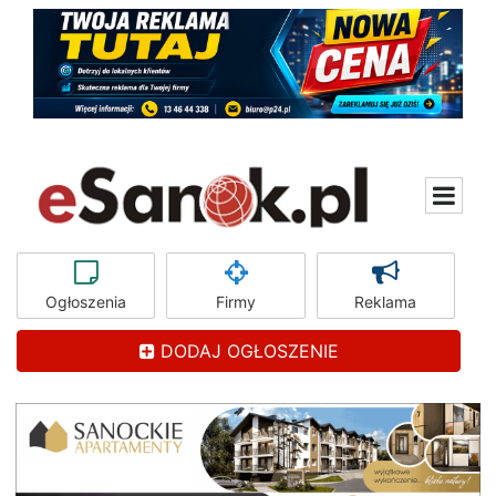
Ogłoszenia
Firmy
Reklama
DODAJ OGŁOSZENIE