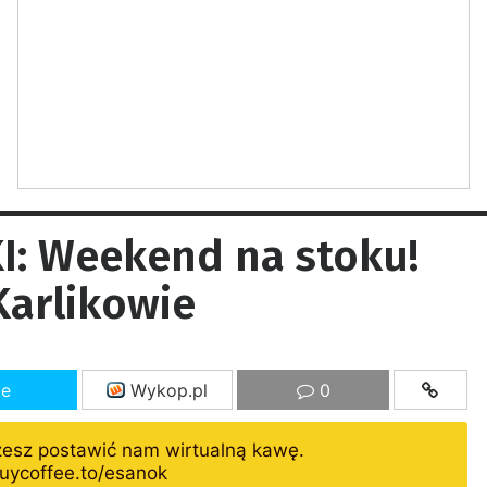
: Weekend na stoku!
Karlikowie
ze
Wykop.pl
0
żesz postawić nam wirtualną kawę.
uycoffee.to/esanok