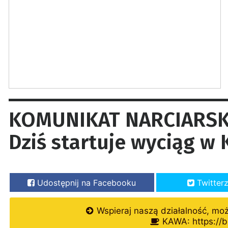
KOMUNIKAT NARCIARSKI
Dziś startuje wyciąg w 
Udostępnij na Facebooku
Twitter
Wspieraj naszą działalność, mo
KAWA: https://b