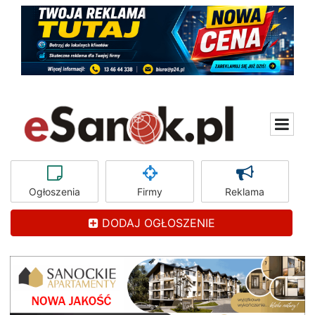
Ogłoszenia
Firmy
Reklama
DODAJ OGŁOSZENIE