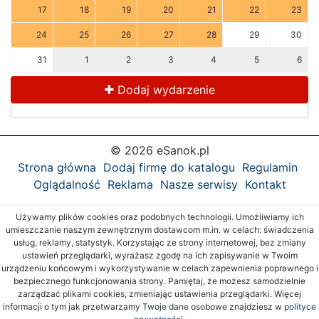
17
18
19
20
21
22
23
24
25
26
27
28
29
30
31
1
2
3
4
5
6
Dodaj wydarzenie
© 2026 eSanok.pl
Strona główna
Dodaj firmę do katalogu
Regulamin
Oglądalność
Reklama
Nasze serwisy
Kontakt
Używamy plików cookies oraz podobnych technologii. Umożliwiamy ich
umieszczanie naszym zewnętrznym dostawcom m.in. w celach: świadczenia
usług, reklamy, statystyk. Korzystając ze strony internetowej, bez zmiany
ustawień przeglądarki, wyrażasz zgodę na ich zapisywanie w Twoim
urządzeniu końcowym i wykorzystywanie w celach zapewnienia poprawnego i
bezpiecznego funkcjonowania strony. Pamiętaj, że możesz samodzielnie
zarządzać plikami cookies, zmieniając ustawienia przeglądarki. Więcej
informacji o tym jak przetwarzamy Twoje dane osobowe znajdziesz w
polityce