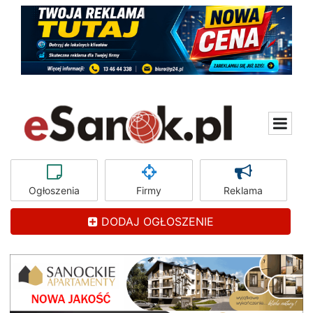
Ogłoszenia
Firmy
Reklama
DODAJ OGŁOSZENIE