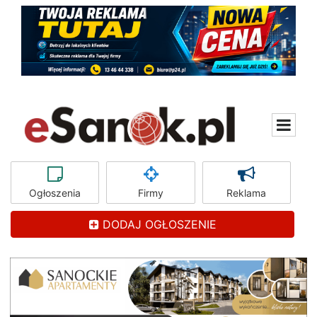
Ogłoszenia
Firmy
Reklama
DODAJ OGŁOSZENIE