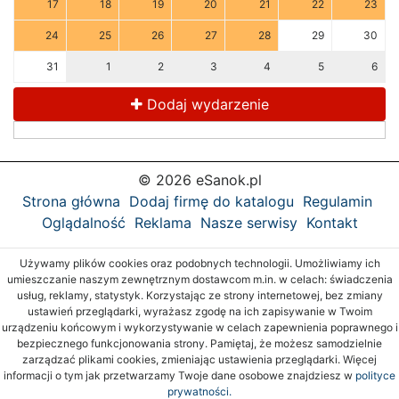
17
18
19
20
21
22
23
24
25
26
27
28
29
30
31
1
2
3
4
5
6
Dodaj wydarzenie
© 2026 eSanok.pl
Strona główna
Dodaj firmę do katalogu
Regulamin
Oglądalność
Reklama
Nasze serwisy
Kontakt
Używamy plików cookies oraz podobnych technologii. Umożliwiamy ich
umieszczanie naszym zewnętrznym dostawcom m.in. w celach: świadczenia
usług, reklamy, statystyk. Korzystając ze strony internetowej, bez zmiany
ustawień przeglądarki, wyrażasz zgodę na ich zapisywanie w Twoim
urządzeniu końcowym i wykorzystywanie w celach zapewnienia poprawnego i
bezpiecznego funkcjonowania strony. Pamiętaj, że możesz samodzielnie
zarządzać plikami cookies, zmieniając ustawienia przeglądarki. Więcej
informacji o tym jak przetwarzamy Twoje dane osobowe znajdziesz w
polityce
prywatności.