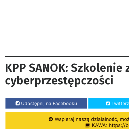
KPP SANOK: Szkolenie 
cyberprzestępczości
Udostępnij na Facebooku
Twitter
Wspieraj naszą działalność, mo
KAWA: https://b