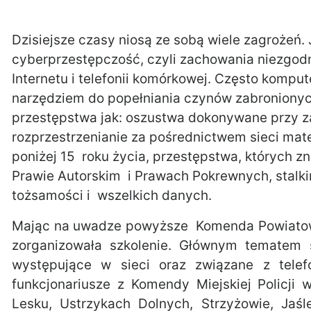
Dzisiejsze czasy niosą ze sobą wiele zagrożeń.
cyberprzestępczość, czyli zachowania niezgod
Internetu i telefonii komórkowej. Często kompu
narzędziem do popełniania czynów zabroniony
przestępstwa jak: oszustwa dokonywane przy za
rozprzestrzenianie za pośrednictwem sieci mat
poniżej 15 roku życia, przestępstwa, których z
Prawie Autorskim i Prawach Pokrewnych, stalki
tożsamości i wszelkich danych.
Mając na uwadze powyższe Komenda Powiatowa 
zorganizowała szkolenie. Głównym tematem 
występujące w sieci oraz związane z tele
funkcjonariusze z Komendy Miejskiej Policj
Lesku, Ustrzykach Dolnych, Strzyżowie, Jaś