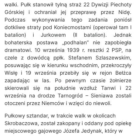
walki. Pułk stanowił tylną straż 22 Dywizji Piechoty
Górskiej i ochraniał jej przeprawę przez Nidę.
Podczas wykonywania tego zadania poniósł
dotkliwe straty pod Koniecmostami (operował tam I
batalion) i Jurkowem (II batalion). Jednak
bohaterska postawa „podhalan” nie zapobiegła
dramatowi. 10 września 1939 r. resztki 2 PSP, na
czele z dowódcą ppłk. Stefanem Szlaszewskim,
posuwając się w kierunku wschodnim, przekroczyły
Wisłę i 19 września przebiły się w rejon Bełżca
zapadając w las. Po pewnym czasie żołnierze
skierowali się na południe wzdłuż Tanwi i 22
września na drodze Tarnogród – Sieniawa zostali
otoczeni przez Niemców i wzięci do niewoli.
Pułkowy sztandar, w trakcie walk w okolicach
Skrobaczowa, został zakopany i oddany pod opiekę
miejscowego gajowego Józefa Jedynak, który w