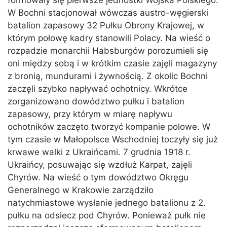
formowały się pierwsze jednostki Wojska Polskiego.
W Bochni stacjonował wówczas austro-węgierski
batalion zapasowy 32 Pułku Obrony Krajowej, w
którym połowę kadry stanowili Polacy. Na wieść o
rozpadzie monarchii Habsburgów porozumieli się
oni między sobą i w krótkim czasie zajęli magazyny
z bronią, mundurami i żywnością. Z okolic Bochni
zaczęli szybko napływać ochotnicy. Wkrótce
zorganizowano dowództwo pułku i batalion
zapasowy, przy którym w miarę napływu
ochotników zaczęto tworzyć kompanie polowe. W
tym czasie w Małopolsce Wschodniej toczyły się już
krwawe walki z Ukraińcami. 7 grudnia 1918 r.
Ukraińcy, posuwając się wzdłuż Karpat, zajęli
Chyrów. Na wieść o tym dowództwo Okręgu
Generalnego w Krakowie zarządziło
natychmiastowe wysłanie jednego batalionu z 2.
pułku na odsiecz pod Chyrów. Ponieważ pułk nie