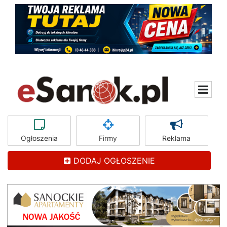
Ogłoszenia
Firmy
Reklama
DODAJ OGŁOSZENIE