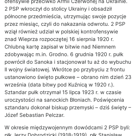
ofensywie przeciwko Armii Czerwonej na Ukrainie.
2 PSP wkroczył do stolicy Ukrainy i obsadził
północne przedmieścia, utrzymując swoje pozycje
przez miesiąc, czyli do nakazania odwrotu. 2 PSP
wziął również udział w polskiej kontrofensywie
znad Wieprza rozpoczętej 16 sierpnia 1920 r.
Chlubną kartę zapisał w bitwie nad Niemnem
zdobywając m.in. Grodno. 6 grudnia 1920 r. pułk
powrócił do Sanoka i stacjonował tu aż do wybuchu
II wojny światowej. Wkrótce po przybyciu z frontu
ustanowiono święto pułkowe – obrano nim dzień 23
września (data bitwy pod Kuźnicą w 1920 r.).
Sztandar pułk otrzymał 15 lipca 1923 r. w czasie
uroczystości na sanockich Błoniach. Poświęcenia
sztandaru dokonał biskup przemyski – dziś święty –
Józef Sebastian Pelczar.
W okresie międzywojennym dowódcami 2 PSP byli:
płk Jerzy Dobrodzicki (1918-1919), płk Stanisław