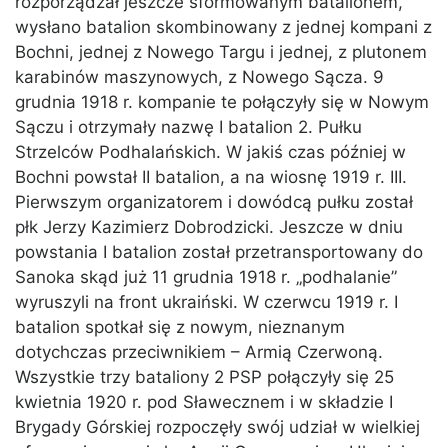
rozporządzał jeszcze sformowanym batalionem,
wysłano batalion skombinowany z jednej kompani z
Bochni, jednej z Nowego Targu i jednej, z plutonem
karabinów maszynowych, z Nowego Sącza. 9
grudnia 1918 r. kompanie te połączyły się w Nowym
Sączu i otrzymały nazwę I batalion 2. Pułku
Strzelców Podhalańskich. W jakiś czas później w
Bochni powstał II batalion, a na wiosnę 1919 r. III.
Pierwszym organizatorem i dowódcą pułku został
płk Jerzy Kazimierz Dobrodzicki. Jeszcze w dniu
powstania I batalion został przetransportowany do
Sanoka skąd już 11 grudnia 1918 r. „podhalanie”
wyruszyli na front ukraiński. W czerwcu 1919 r. I
batalion spotkał się z nowym, nieznanym
dotychczas przeciwnikiem – Armią Czerwoną.
Wszystkie trzy bataliony 2 PSP połączyły się 25
kwietnia 1920 r. pod Sławecznem i w składzie I
Brygady Górskiej rozpoczęły swój udział w wielkiej