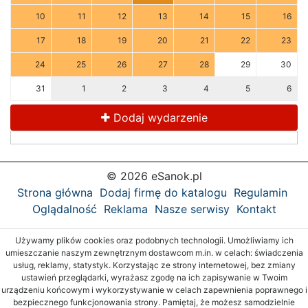
10
11
12
13
14
15
16
17
18
19
20
21
22
23
24
25
26
27
28
29
30
31
1
2
3
4
5
6
Dodaj wydarzenie
© 2026 eSanok.pl
Strona główna
Dodaj firmę do katalogu
Regulamin
Oglądalność
Reklama
Nasze serwisy
Kontakt
Używamy plików cookies oraz podobnych technologii. Umożliwiamy ich
umieszczanie naszym zewnętrznym dostawcom m.in. w celach: świadczenia
usług, reklamy, statystyk. Korzystając ze strony internetowej, bez zmiany
ustawień przeglądarki, wyrażasz zgodę na ich zapisywanie w Twoim
urządzeniu końcowym i wykorzystywanie w celach zapewnienia poprawnego i
bezpiecznego funkcjonowania strony. Pamiętaj, że możesz samodzielnie