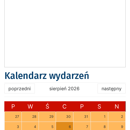
Kalendarz wydarzeń
poprzedni
sierpień 2026
następny
P
W
Ś
C
P
S
N
27
28
29
30
31
1
2
3
4
5
6
7
8
9