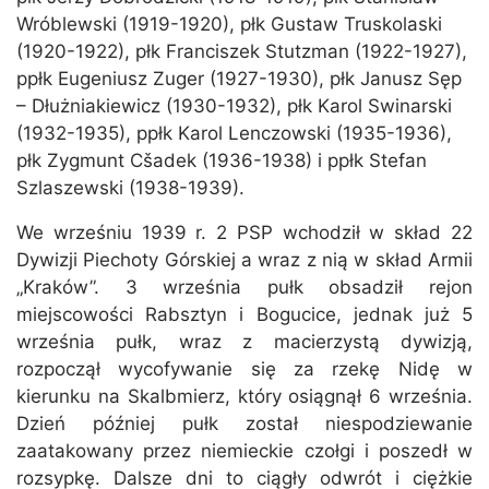
Wróblewski (1919-1920), płk Gustaw Truskolaski
(1920-1922), płk Franciszek Stutzman (1922-1927),
ppłk Eugeniusz Zuger (1927-1930), płk Janusz Sęp
– Dłużniakiewicz (1930-1932), płk Karol Swinarski
(1932-1935), ppłk Karol Lenczowski (1935-1936),
płk Zygmunt Cšadek (1936-1938) i ppłk Stefan
Szlaszewski (1938-1939).
We wrześniu 1939 r. 2 PSP wchodził w skład 22
Dywizji Piechoty Górskiej a wraz z nią w skład Armii
„Kraków”. 3 września pułk obsadził rejon
miejscowości Rabsztyn i Bogucice, jednak już 5
września pułk, wraz z macierzystą dywizją,
rozpoczął wycofywanie się za rzekę Nidę w
kierunku na Skalbmierz, który osiągnął 6 września.
Dzień później pułk został niespodziewanie
zaatakowany przez niemieckie czołgi i poszedł w
rozsypkę. Dalsze dni to ciągły odwrót i ciężkie