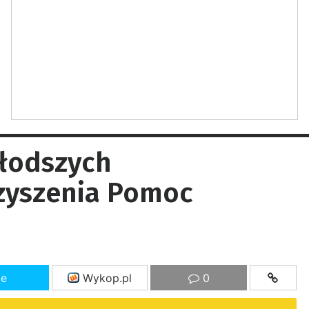
młodszych
zyszenia Pomoc
ze
Wykop.pl
0