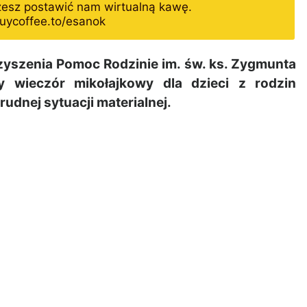
żesz postawić nam wirtualną kawę.
uycoffee.to/esanok
yszenia Pomoc Rodzinie im. św. ks. Zygmunta
y wieczór mikołajkowy dla dzieci z rodzin
rudnej sytuacji materialnej.