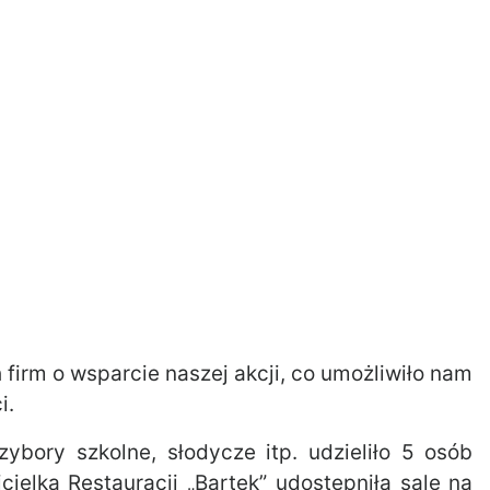
 firm o wsparcie naszej akcji, co umożliwiło nam
i.
ybory szkolne, słodycze itp. udzieliło 5 osób
cielką Restauracji „Bartek” udostępniła salę na