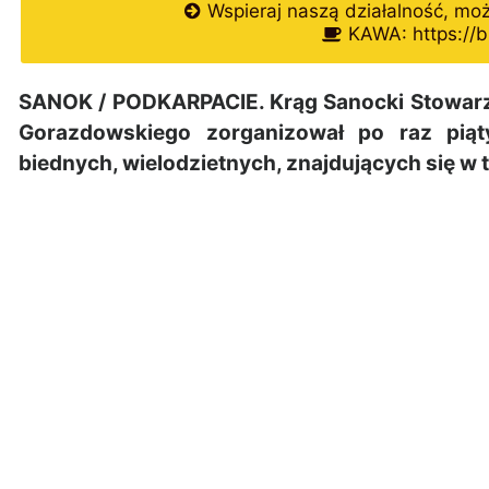
Wspieraj naszą działalność, mo
KAWA: https://b
SANOK / PODKARPACIE. Krąg Sanocki Stowarz
Gorazdowskiego zorganizował po raz piąt
biednych, wielodzietnych, znajdujących się w t