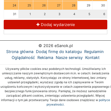
24
25
26
27
28
29
30
31
1
2
3
4
5
6
Dodaj wydarzenie
© 2026 eSanok.pl
Strona główna
Dodaj firmę do katalogu
Regulamin
Oglądalność
Reklama
Nasze serwisy
Kontakt
Używamy plików cookies oraz podobnych technologii. Umożliwiamy ich
umieszczanie naszym zewnętrznym dostawcom m.in. w celach: świadczenia
usług, reklamy, statystyk. Korzystając ze strony internetowej, bez zmiany
ustawień przeglądarki, wyrażasz zgodę na ich zapisywanie w Twoim
urządzeniu końcowym i wykorzystywanie w celach zapewnienia poprawnego i
bezpiecznego funkcjonowania strony. Pamiętaj, że możesz samodzielnie
zarządzać plikami cookies, zmieniając ustawienia przeglądarki. Więcej
informacji o tym jak przetwarzamy Twoje dane osobowe znajdziesz w
polityce
prywatności.