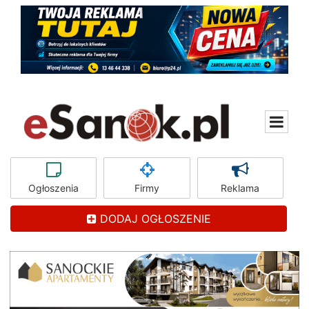
Ogłoszenia
Firmy
Reklama
DODAJ OGŁOSZENIE