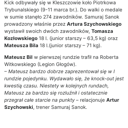
Kick odbywały się w Kleszczowie koło Piotrkowa
Trybunalskiego (9-11 marca br.). Do walki o medale
w sumie stanęło 274 zawodników. Samuraj Sanok
prowadzony właśnie przez
Artura Szychowskiego
wystawił swoich dwóch zawodników,
Tomasza
Kozłowskiego
18 l. (junior starszy – 63,5 kg) oraz
Mateusza Bila
18 l.(junior starszy – 71 kg).
Mateusz Bil
w pierwszej rundzie trafił na Roberta
Witkowskiego (Legion Głogów).
– Mateusz bardzo dobrze zaprezentował się w I
rundzie pojedynku. Wydawało się, że knock-out jest
kwestią czasu. Niestety w kolejnych rundach,
Mateusz za bardzo się rozluźnił i ostatecznie
przegrał całe starcie na punkty –
relacjonuje
Artur
Szychowski
, trener Samuraj Sanok.