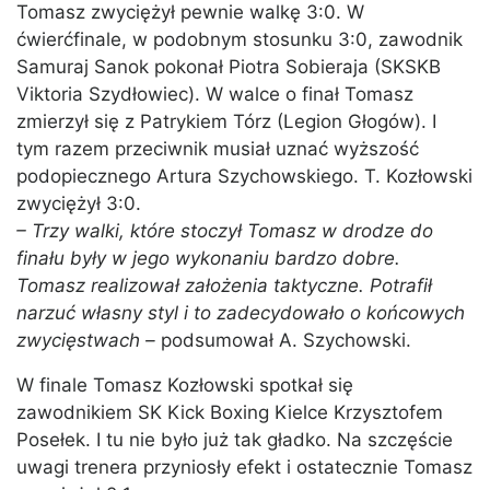
Tomasz zwyciężył pewnie walkę 3:0. W
ćwierćfinale, w podobnym stosunku 3:0, zawodnik
Samuraj Sanok pokonał Piotra Sobieraja (SKSKB
Viktoria Szydłowiec). W walce o finał Tomasz
zmierzył się z Patrykiem Tórz (Legion Głogów). I
tym razem przeciwnik musiał uznać wyższość
podopiecznego Artura Szychowskiego. T. Kozłowski
zwyciężył 3:0.
– Trzy walki, które stoczył Tomasz w drodze do
finału były w jego wykonaniu bardzo dobre.
Tomasz realizował założenia taktyczne. Potrafił
narzuć własny styl i to zadecydowało o końcowych
zwycięstwach –
podsumował A. Szychowski.
W finale Tomasz Kozłowski spotkał się
zawodnikiem SK Kick Boxing Kielce Krzysztofem
Posełek. I tu nie było już tak gładko. Na szczęście
uwagi trenera przyniosły efekt i ostatecznie Tomasz