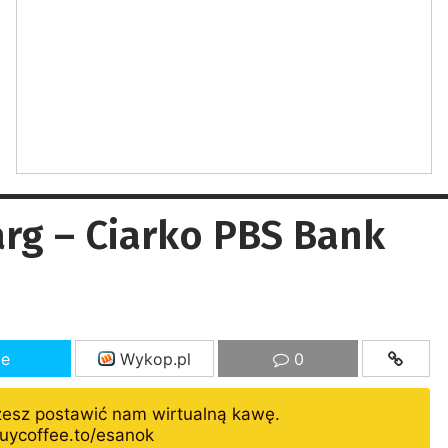
g – Ciarko PBS Bank
ze
Wykop.pl
0
żesz postawić nam wirtualną kawę.
uycoffee.to/esanok