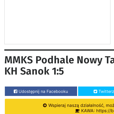
MMKS Podhale Nowy Tar
KH Sanok 1:5
Udostępnij na Facebooku
Twitter
Wspieraj naszą działalność, mo
KAWA: https://b