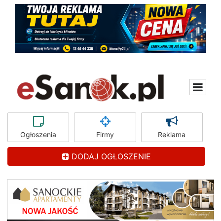
Ogłoszenia
Firmy
Reklama
DODAJ OGŁOSZENIE