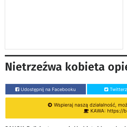
Nietrzeźwa kobieta opi
Udostępnij na Facebooku
Twitter
Wspieraj naszą działalność, mo
KAWA: https://b