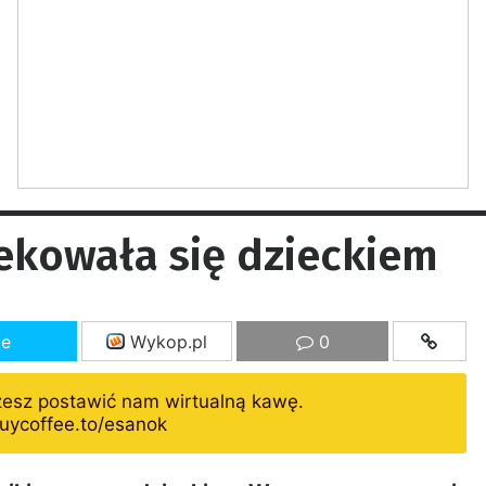
ekowała się dzieckiem
ze
Wykop.pl
0
żesz postawić nam wirtualną kawę.
uycoffee.to/esanok