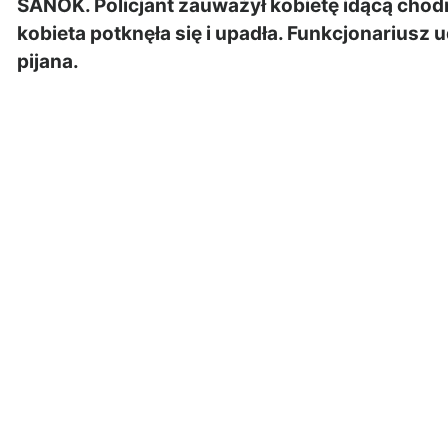
SANOK. Policjant zauważył kobietę idącą ch
kobieta potknęła się i upadła. Funkcjonariusz u
pijana.