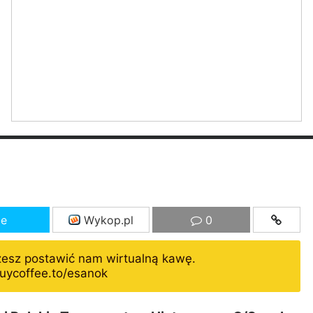
ze
Wykop.pl
0
żesz postawić nam wirtualną kawę.
uycoffee.to/esanok