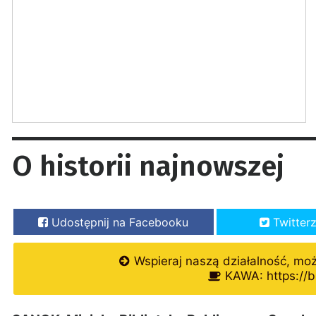
O historii najnowszej
Udostępnij na Facebooku
Twitter
Wspieraj naszą działalność, mo
KAWA: https://b