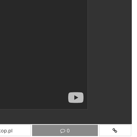
op.pl
0