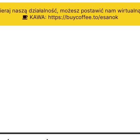
eraj naszą działalność, możesz postawić nam wirtualn
KAWA: https://buycoffee.to/esanok