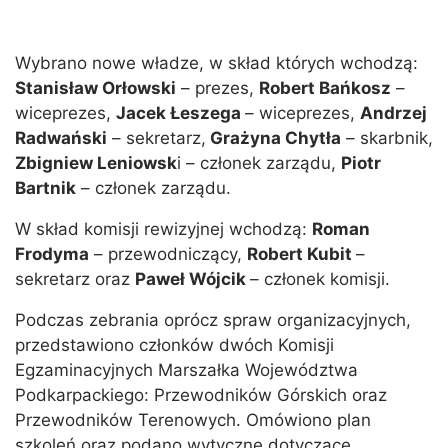
Wybrano nowe władze, w skład których wchodzą:
Stanisław Orłowski
– prezes,
Robert Bańkosz
–
wiceprezes,
Jacek Łeszega
– wiceprezes,
Andrzej
Radwański
– sekretarz,
Grażyna Chytła
– skarbnik,
Zbigniew Leniowsk
i – członek zarządu,
Piotr
Bartnik
– członek zarządu.
W skład komisji rewizyjnej wchodzą:
Roman
Frodyma
– przewodniczący,
Robert Kubit
–
sekretarz oraz
Paweł Wójcik
– członek komisji.
Podczas zebrania oprócz spraw organizacyjnych,
przedstawiono członków dwóch Komisji
Egzaminacyjnych Marszałka Województwa
Podkarpackiego: Przewodników Górskich oraz
Przewodników Terenowych. Omówiono plan
szkoleń oraz podano wytyczne dotyczące