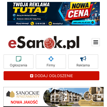
Ogłoszenia
Firmy
Reklama
DODAJ OGŁOSZENIE