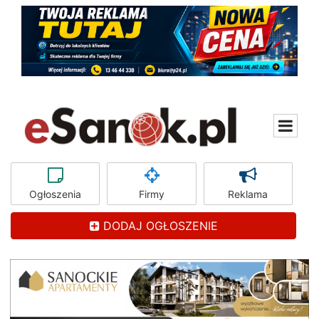
Ogłoszenia
Firmy
Reklama
DODAJ OGŁOSZENIE