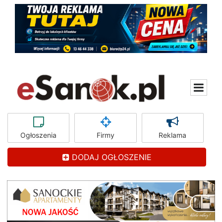
Ogłoszenia
Firmy
Reklama
DODAJ OGŁOSZENIE