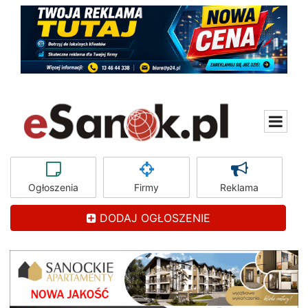
Ogłoszenia
Firmy
Reklama
DODAJ OGŁOSZENIE