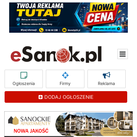
Ogłoszenia
Firmy
Reklama
DODAJ OGŁOSZENIE