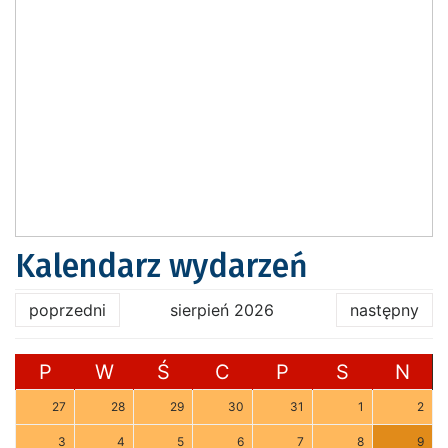
Kalendarz wydarzeń
poprzedni
sierpień 2026
następny
P
W
Ś
C
P
S
N
27
28
29
30
31
1
2
3
4
5
6
7
8
9