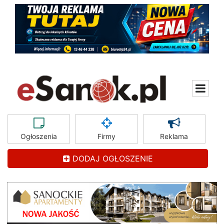
Ogłoszenia
Firmy
Reklama
DODAJ OGŁOSZENIE