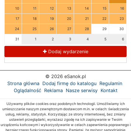
10
11
12
13
14
15
16
17
18
19
20
21
22
23
24
25
26
27
28
29
30
31
1
2
3
4
5
6
Dodaj wydarzenie
© 2026 eSanok.pl
Strona główna
Dodaj firmę do katalogu
Regulamin
Oglądalność
Reklama
Nasze serwisy
Kontakt
Używamy plików cookies oraz podobnych technologii. Umożliwiamy ich
umieszczanie naszym zewnętrznym dostawcom m.in. w celach: świadczenia
usług, reklamy, statystyk. Korzystając ze strony internetowej, bez zmiany
ustawień przeglądarki, wyrażasz zgodę na ich zapisywanie w Twoim
urządzeniu końcowym i wykorzystywanie w celach zapewnienia poprawnego i
bezpiecznego funkcjonowania strony. Pamiętaj, że możesz samodzielnie