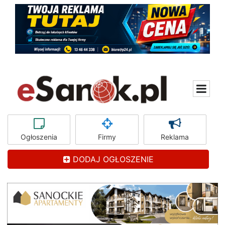
Ogłoszenia
Firmy
Reklama
DODAJ OGŁOSZENIE