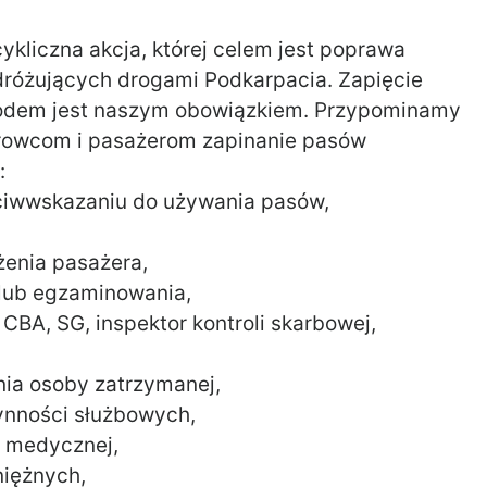
cykliczna akcja, której celem jest poprawa
różujących drogami Podkarpacia. Zapięcie
odem jest naszym obowiązkiem. Przypominamy
erowcom i pasażerom zapinanie pasów
:
zeciwwskazaniu do używania pasów,
enia pasażera,
 lub egzaminowania,
CBA, SG, inspektor kontroli skarbowej,
nia osoby zatrzymanej,
ynności służbowych,
y medycznej,
niężnych,