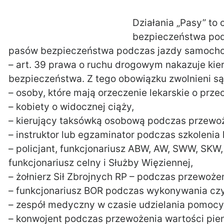
Działania „Pasy” to 
bezpieczeństwa pod
pasów bezpieczeństwa podczas jazdy samoch
– art. 39 prawa o ruchu drogowym nakazuje ki
bezpieczeństwa. Z tego obowiązku zwolnieni są
– osoby, które mają orzeczenie lekarskie o pr
– kobiety o widocznej ciąży,
– kierujący taksówką osobową podczas przewoż
– instruktor lub egzaminator podczas szkolenia
– policjant, funkcjonariusz ABW, AW, SWW, SKW, 
funkcjonariusz celny i Służby Więziennej,
– żołnierz Sił Zbrojnych RP – podczas przewoże
– funkcjonariusz BOR podczas wykonywania cz
– zespół medyczny w czasie udzielania pomoc
– konwojent podczas przewożenia wartości pie