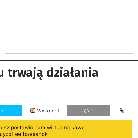
 trwają działania
ze
Wykop.pl
0
żesz postawić nam wirtualną kawę.
uycoffee.to/esanok