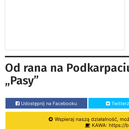
Od rana na Podkarpaciu
„Pasy”
Udostępnij na Facebooku
Twitter
Wspieraj naszą działalność, mo
KAWA: https://b