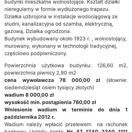
budynki mieszkalne wolnostojące. Kształt działki
nieregularny w formie wydłużonego trapezu.
Działka uzbrojona w instalacje wodociągową ze
studni, kanalizacyjna od szamba, elektryczną,
gazową. Działka ogrodzona.
Budynek wybudowany około 1923 r. , wolnostojący,
murowany, wykonany w technologii tradycyjnej,
częściowo podpiwniczony.
Powierzchnia użytkowa budynku: 126,60 m2,
powierzchnia piwnicy 2,90 m2
cena wywoławcza 78 000,00 zł
(słownie:
siedemdziesiąt osiem tysięcy złotych)
wadium 8 000,00 zł
wysokość min. postąpienia 780,00 zł
Wniesienie wadium w terminie do dnia 1
października 2012 r.
Wadium należy wpłacić przelewem na rachunek
bankowy Urzędu konto
Nr 47 1240 2340 1111