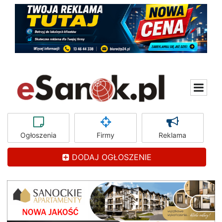
Ogłoszenia
Firmy
Reklama
DODAJ OGŁOSZENIE