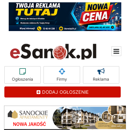
Ogłoszenia
Firmy
Reklama
DODAJ OGŁOSZENIE