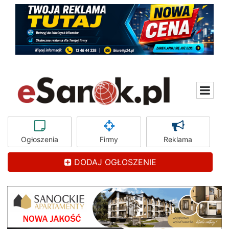
Ogłoszenia
Firmy
Reklama
DODAJ OGŁOSZENIE