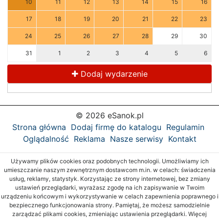
10
11
12
13
14
15
16
17
18
19
20
21
22
23
24
25
26
27
28
29
30
31
1
2
3
4
5
6
Dodaj wydarzenie
© 2026 eSanok.pl
Strona główna
Dodaj firmę do katalogu
Regulamin
Oglądalność
Reklama
Nasze serwisy
Kontakt
Używamy plików cookies oraz podobnych technologii. Umożliwiamy ich
umieszczanie naszym zewnętrznym dostawcom m.in. w celach: świadczenia
usług, reklamy, statystyk. Korzystając ze strony internetowej, bez zmiany
ustawień przeglądarki, wyrażasz zgodę na ich zapisywanie w Twoim
urządzeniu końcowym i wykorzystywanie w celach zapewnienia poprawnego i
bezpiecznego funkcjonowania strony. Pamiętaj, że możesz samodzielnie
zarządzać plikami cookies, zmieniając ustawienia przeglądarki. Więcej