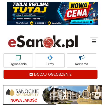
Ogłoszenia
Firmy
Reklama
DODAJ OGŁOSZENIE