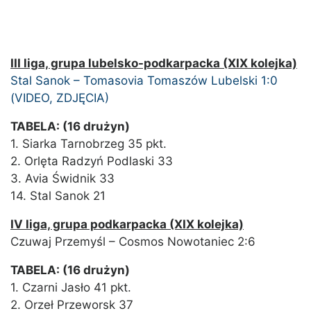
III liga, grupa lubelsko-podkarpacka (XIX kolejka)
Stal Sanok – Tomasovia Tomaszów Lubelski 1:0
(VIDEO, ZDJĘCIA)
TABELA: (16 drużyn)
1. Siarka Tarnobrzeg 35 pkt.
2. Orlęta Radzyń Podlaski 33
3. Avia Świdnik 33
14. Stal Sanok 21
IV liga, grupa podkarpacka (XIX kolejka)
Czuwaj Przemyśl – Cosmos Nowotaniec 2:6
TABELA: (16 drużyn)
1. Czarni Jasło 41 pkt.
2. Orzeł Przeworsk 37