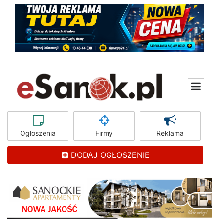
Ogłoszenia
Firmy
Reklama
DODAJ OGŁOSZENIE