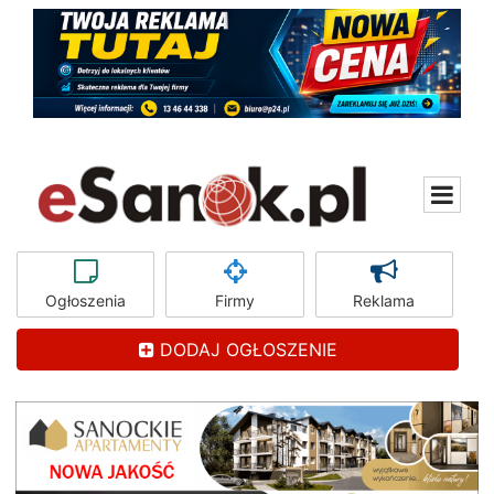
Ogłoszenia
Firmy
Reklama
DODAJ OGŁOSZENIE