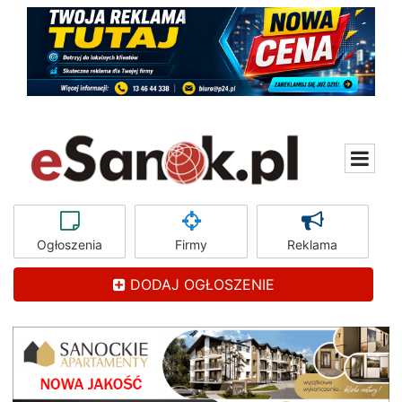
Ogłoszenia
Firmy
Reklama
DODAJ OGŁOSZENIE