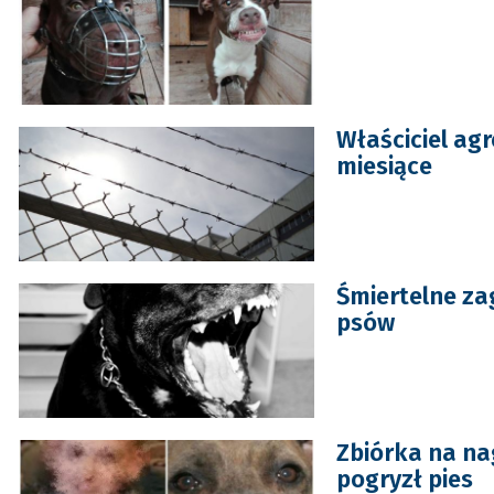
Właściciel ag
miesiące
Śmiertelne za
psów
Zbiórka na na
pogryzł pies