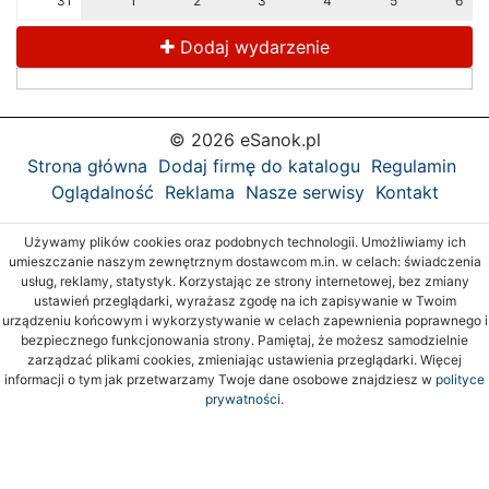
31
1
2
3
4
5
6
Dodaj wydarzenie
© 2026 eSanok.pl
Strona główna
Dodaj firmę do katalogu
Regulamin
Oglądalność
Reklama
Nasze serwisy
Kontakt
Używamy plików cookies oraz podobnych technologii. Umożliwiamy ich
umieszczanie naszym zewnętrznym dostawcom m.in. w celach: świadczenia
usług, reklamy, statystyk. Korzystając ze strony internetowej, bez zmiany
ustawień przeglądarki, wyrażasz zgodę na ich zapisywanie w Twoim
urządzeniu końcowym i wykorzystywanie w celach zapewnienia poprawnego i
bezpiecznego funkcjonowania strony. Pamiętaj, że możesz samodzielnie
zarządzać plikami cookies, zmieniając ustawienia przeglądarki. Więcej
informacji o tym jak przetwarzamy Twoje dane osobowe znajdziesz w
polityce
prywatności.