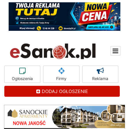
Ogłoszenia
Firmy
Reklama
DODAJ OGŁOSZENIE