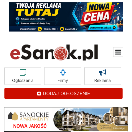
Ogłoszenia
Firmy
Reklama
DODAJ OGŁOSZENIE