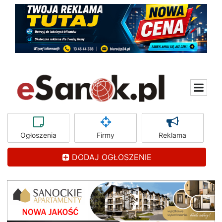
Ogłoszenia
Firmy
Reklama
DODAJ OGŁOSZENIE