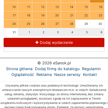
10
11
12
13
14
15
16
17
18
19
20
21
22
23
24
25
26
27
28
29
30
31
1
2
3
4
5
6
Dodaj wydarzenie
© 2026 eSanok.pl
Strona główna
Dodaj firmę do katalogu
Regulamin
Oglądalność
Reklama
Nasze serwisy
Kontakt
Używamy plików cookies oraz podobnych technologii. Umożliwiamy ich
umieszczanie naszym zewnętrznym dostawcom m.in. w celach: świadczenia
usług, reklamy, statystyk. Korzystając ze strony internetowej, bez zmiany
ustawień przeglądarki, wyrażasz zgodę na ich zapisywanie w Twoim
urządzeniu końcowym i wykorzystywanie w celach zapewnienia poprawnego i
bezpiecznego funkcjonowania strony. Pamiętaj, że możesz samodzielnie