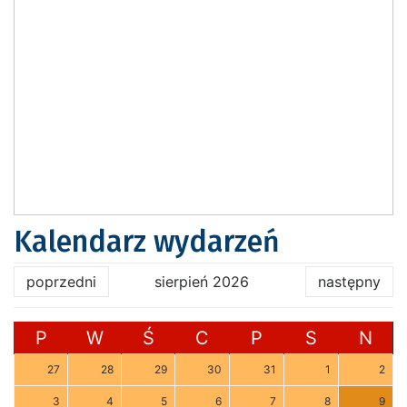
Kalendarz wydarzeń
poprzedni
sierpień 2026
następny
P
W
Ś
C
P
S
N
27
28
29
30
31
1
2
3
4
5
6
7
8
9