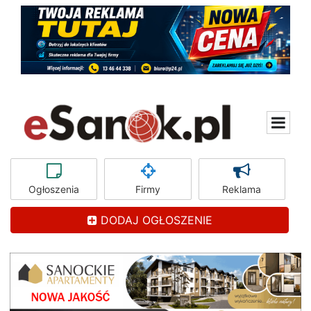
Ogłoszenia
Firmy
Reklama
DODAJ OGŁOSZENIE