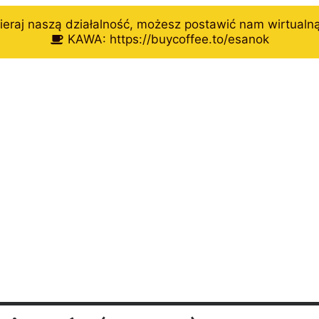
eraj naszą działalność, możesz postawić nam wirtualn
KAWA: https://buycoffee.to/esanok