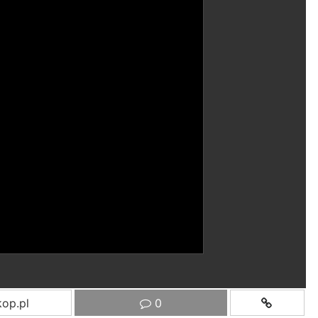
op.pl
0