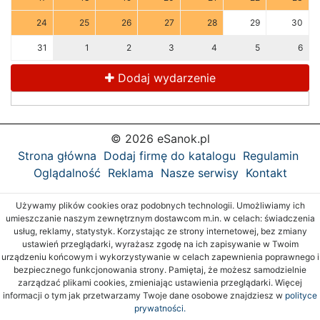
24
25
26
27
28
29
30
31
1
2
3
4
5
6
Dodaj wydarzenie
© 2026 eSanok.pl
Strona główna
Dodaj firmę do katalogu
Regulamin
Oglądalność
Reklama
Nasze serwisy
Kontakt
Używamy plików cookies oraz podobnych technologii. Umożliwiamy ich
umieszczanie naszym zewnętrznym dostawcom m.in. w celach: świadczenia
usług, reklamy, statystyk. Korzystając ze strony internetowej, bez zmiany
ustawień przeglądarki, wyrażasz zgodę na ich zapisywanie w Twoim
urządzeniu końcowym i wykorzystywanie w celach zapewnienia poprawnego i
bezpiecznego funkcjonowania strony. Pamiętaj, że możesz samodzielnie
zarządzać plikami cookies, zmieniając ustawienia przeglądarki. Więcej
informacji o tym jak przetwarzamy Twoje dane osobowe znajdziesz w
polityce
prywatności.