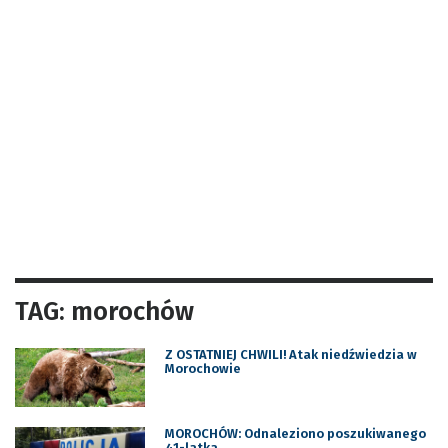
TAG: morochów
Z OSTATNIEJ CHWILI! Atak niedźwiedzia w
Morochowie
MOROCHÓW: Odnaleziono poszukiwanego
41-latka