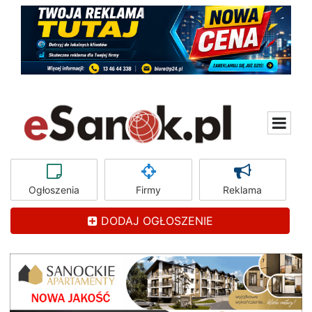
Ogłoszenia
Firmy
Reklama
DODAJ OGŁOSZENIE