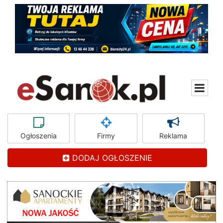
Ogłoszenia
Firmy
Reklama
DODAJ OGŁOSZENIE