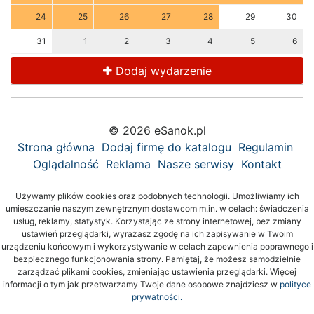
24
25
26
27
28
29
30
31
1
2
3
4
5
6
Dodaj wydarzenie
© 2026 eSanok.pl
Strona główna
Dodaj firmę do katalogu
Regulamin
Oglądalność
Reklama
Nasze serwisy
Kontakt
Używamy plików cookies oraz podobnych technologii. Umożliwiamy ich
umieszczanie naszym zewnętrznym dostawcom m.in. w celach: świadczenia
usług, reklamy, statystyk. Korzystając ze strony internetowej, bez zmiany
ustawień przeglądarki, wyrażasz zgodę na ich zapisywanie w Twoim
urządzeniu końcowym i wykorzystywanie w celach zapewnienia poprawnego i
bezpiecznego funkcjonowania strony. Pamiętaj, że możesz samodzielnie
zarządzać plikami cookies, zmieniając ustawienia przeglądarki. Więcej
informacji o tym jak przetwarzamy Twoje dane osobowe znajdziesz w
polityce
prywatności.