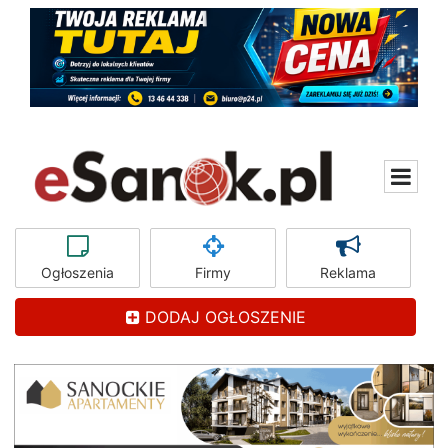
Ogłoszenia
Firmy
Reklama
DODAJ OGŁOSZENIE