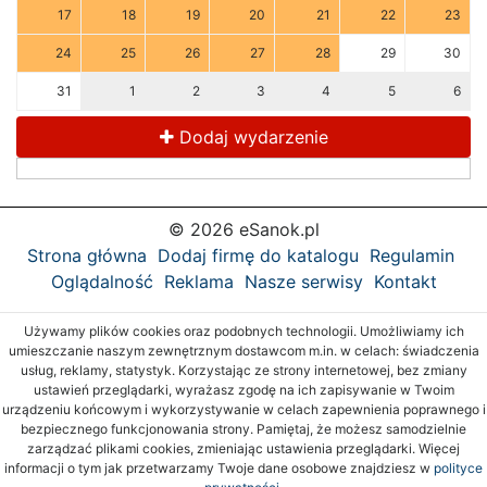
17
18
19
20
21
22
23
24
25
26
27
28
29
30
31
1
2
3
4
5
6
Dodaj wydarzenie
© 2026 eSanok.pl
Strona główna
Dodaj firmę do katalogu
Regulamin
Oglądalność
Reklama
Nasze serwisy
Kontakt
Używamy plików cookies oraz podobnych technologii. Umożliwiamy ich
umieszczanie naszym zewnętrznym dostawcom m.in. w celach: świadczenia
usług, reklamy, statystyk. Korzystając ze strony internetowej, bez zmiany
ustawień przeglądarki, wyrażasz zgodę na ich zapisywanie w Twoim
urządzeniu końcowym i wykorzystywanie w celach zapewnienia poprawnego i
bezpiecznego funkcjonowania strony. Pamiętaj, że możesz samodzielnie
zarządzać plikami cookies, zmieniając ustawienia przeglądarki. Więcej
informacji o tym jak przetwarzamy Twoje dane osobowe znajdziesz w
polityce