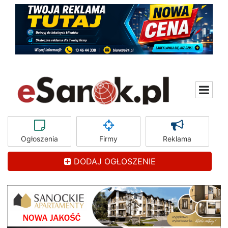
Ogłoszenia
Firmy
Reklama
DODAJ OGŁOSZENIE