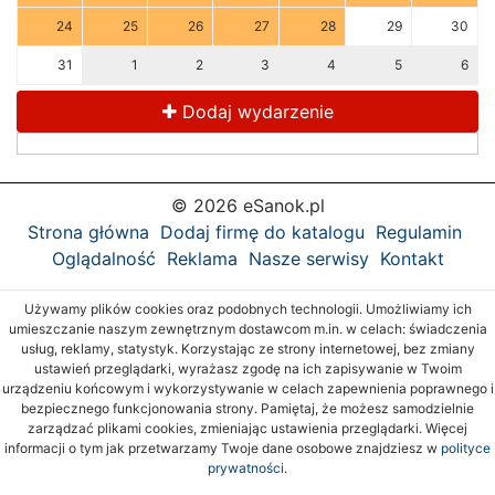
24
25
26
27
28
29
30
31
1
2
3
4
5
6
Dodaj wydarzenie
© 2026 eSanok.pl
Strona główna
Dodaj firmę do katalogu
Regulamin
Oglądalność
Reklama
Nasze serwisy
Kontakt
Używamy plików cookies oraz podobnych technologii. Umożliwiamy ich
umieszczanie naszym zewnętrznym dostawcom m.in. w celach: świadczenia
usług, reklamy, statystyk. Korzystając ze strony internetowej, bez zmiany
ustawień przeglądarki, wyrażasz zgodę na ich zapisywanie w Twoim
urządzeniu końcowym i wykorzystywanie w celach zapewnienia poprawnego i
bezpiecznego funkcjonowania strony. Pamiętaj, że możesz samodzielnie
zarządzać plikami cookies, zmieniając ustawienia przeglądarki. Więcej
informacji o tym jak przetwarzamy Twoje dane osobowe znajdziesz w
polityce
prywatności.