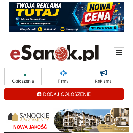
Ogłoszenia
Firmy
Reklama
DODAJ OGŁOSZENIE