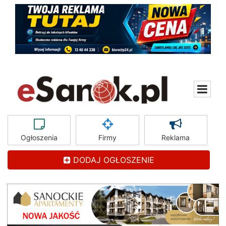
Ogłoszenia
Firmy
Reklama
DODAJ OGŁOSZENIE