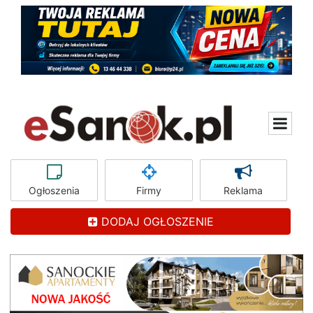
Ogłoszenia
Firmy
Reklama
DODAJ OGŁOSZENIE