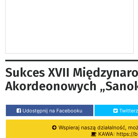
Sukces XVII Międzyna
Akordeonowych „Sanok
Udostępnij na Facebooku
Twitter
Wspieraj naszą działalność, mo
KAWA: https://b