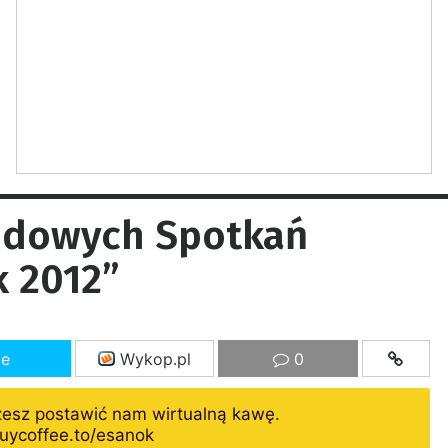
rodowych Spotkań
 2012”
ze
Wykop.pl
0
żesz postawić nam wirtualną kawę.
uycoffee.to/esanok