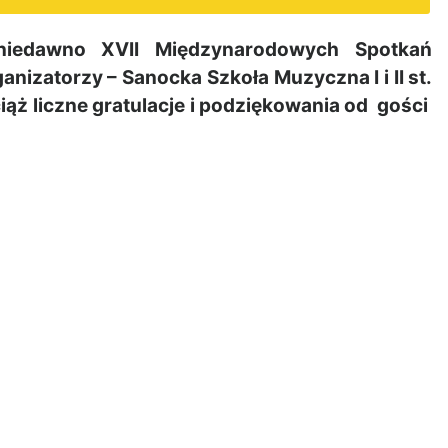
niedawno XVII Międzynarodowych Spotkań
izatorzy – Sanocka Szkoła Muzyczna I i II st.
ąż liczne gratulacje i podziękowania od gości